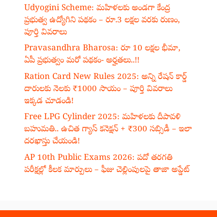
Udyogini Scheme: మహిళలకు అండగా కేంద్ర
ప్రభుత్వ ఉద్యోగిని పథకం – రూ.3 లక్షల వరకు రుణం,
పూర్తి వివరాలు
Pravasandhra Bharosa: రూ 10 లక్షల భీమా,
ఏపీ ప్రభుత్వం మరో పథకం- అర్హతలు..!!
Ration Card New Rules 2025: అన్ని రేషన్ కార్డ్
దారులకు నెలకు ₹1000 సాయం – పూర్తి వివరాలు
ఇక్కడ చూడండి!
Free LPG Cylinder 2025: మహిళలకు దీపావళి
బహుమతి.. ఉచిత గ్యాస్ కనెక్షన్ + ₹300 సబ్సిడీ – ఇలా
దరఖాస్తు చేయండి!
AP 10th Public Exams 2026: పదో తరగతి
పరీక్షల్లో కీలక మార్పులు – ఫీజు చెల్లింపులపై తాజా అప్డేట్