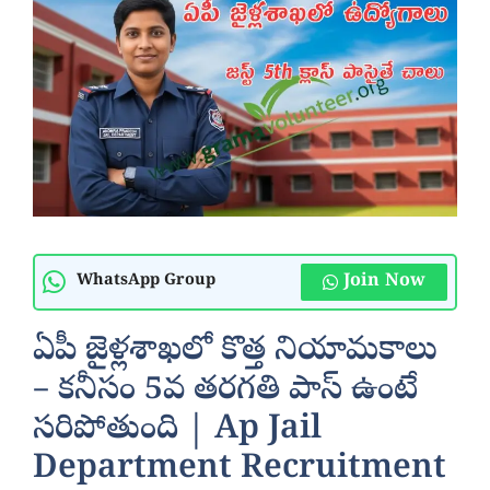
Join Now
WhatsApp Group
ఏపీ జైళ్లశాఖలో కొత్త నియామకాలు
– కనీసం 5వ తరగతి పాస్ ఉంటే
సరిపోతుంది | Ap Jail
Department Recruitment