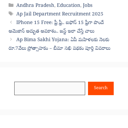
Categories
Andhra Pradesh
,
Education
,
Jobs
Tags
Ap Jail Department Recruitment 2025
IPhone 15 Free: ఫ్రీ ఫ్రీ.. ఐఫోన్ 15 ఫ్రీగా పొందే
అమెజాన్ అద్భుత అవకాశం.. జస్ట్ ఇలా చేస్తే చాలు
Ap Bima Sakhi Yojana: ఏపీ మహిళలకు నెలకు
రూ.7వేలు ప్రోత్సాహకం – బీమా సఖి పథకం పూర్తి వివరాలు
Search
Search