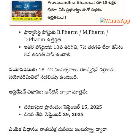
Pravasandhra Bharosa: రూ 10 లక్షల
భీమా, ఏపీ ప్రభుత్వం మరో పథకం-
అర్హతలు..!!
ఫార్మాసిస్ట్ పోస్టుకు B.Pharm / M.Pharm /
D.Pharm ఉత్తీర్ణత.
ఇతర పోస్టులకు 10వ తరగతి, 7వ తరగతి లేదా కనీసం
5వ తరగతి పాస్ ఉండాలి.
వయోపరిమితి:
18–42 సంవత్సరాలు. రిజర్వేషన్ వర్గాలకు
వయోపరిమితిలో సడలింపు ఉంటుంది.
అప్లికేషన్ విధానం:
ఆన్‌లైన్ ద్వారా మాత్రమే.
దరఖాస్తుల ప్రారంభం:
సెప్టెంబర్ 15, 2025
చివరి తేదీ:
సెప్టెంబర్ 29, 2025
ఎంపిక విధానం:
రాతపరీక్ష మరియు ఇంటర్వ్యూ ద్వారా