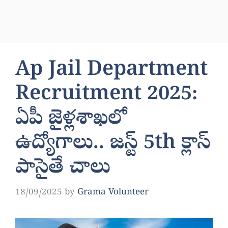
Ap Jail Department
Recruitment 2025:
ఏపీ జైళ్లశాఖలో
ఉద్యోగాలు.. జస్ట్ 5th క్లాస్
పాసైతే చాలు
18/09/2025
by
Grama Volunteer