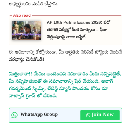
అభ్యర్థులను ఎంపిక చేస్తారు.
AP 10th Public Exams 2026: పదో
తరగతి పరీక్షల్లో కీలక మార్పులు – ఫీజు
చెల్లింపులపై తాజా అప్డేట్
ఈ అవకాశాన్ని కోల్పోకుండా, మీ అర్హతకు సరిపడే పోస్టుకు వెంటనే
దరఖాస్తు చేసుకోండి!
మిత్రులారా!! మేము అందించిన సమాచారం మీకు నచ్చినట్లైతే,
మీ సన్నిహితులతో ఈ సమాచారాన్ని షేర్ చేయండి. అలాగే
గవర్నమెంట్ స్కీమ్స్, లేటెస్ట్ న్యూస్ పొందడం కోసం మా
వాట్సాప్ గ్రూప్ లో చేరండి.
Join Now
WhatsApp Group