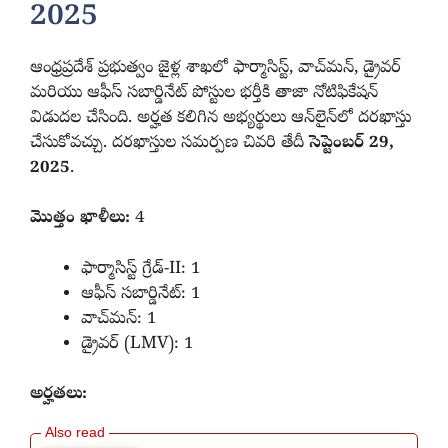
2025
ఆంధ్రప్రదేశ్ ప్రభుత్వం జైళ్ల శాఖలో ఫార్మాసిస్ట్, వాచ్‌మన్, డ్రైవర్
మరియు ఆఫీస్ సబార్డినేట్ పోస్టుల భర్తీకి తాజా నోటిఫికేషన్
విడుదల చేసింది. అర్హత కలిగిన అభ్యర్థులు ఆన్‌లైన్‌లో దరఖాస్తు
చేసుకోవచ్చు. దరఖాస్తుల సమర్పణ చివరి తేదీ
సెప్టెంబర్ 29,
2025
.
మొత్తం ఖాళీలు:
4
ఫార్మాసిస్ట్ గ్రేడ్-II: 1
ఆఫీస్ సబార్డినేట్: 1
వాచ్‌మన్: 1
డ్రైవర్ (LMV): 1
అర్హతలు: