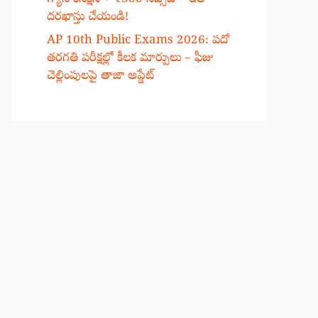
దరఖాస్తు చేయండి!
AP 10th Public Exams 2026: పదో
తరగతి పరీక్షల్లో కీలక మార్పులు – ఫీజు
చెల్లింపులపై తాజా అప్డేట్