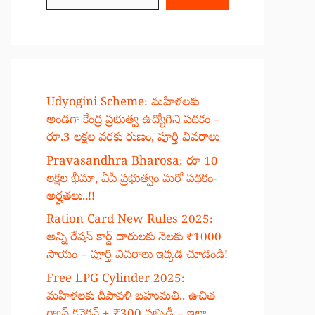
Udyogini Scheme: మహిళలకు
అండగా కేంద్ర ప్రభుత్వ ఉద్యోగిని పథకం –
రూ.3 లక్షల వరకు రుణం, పూర్తి వివరాలు
Pravasandhra Bharosa: రూ 10
లక్షల భీమా, ఏపీ ప్రభుత్వం మరో పథకం-
అర్హతలు..!!
Ration Card New Rules 2025:
అన్ని రేషన్ కార్డ్ దారులకు నెలకు ₹1000
సాయం – పూర్తి వివరాలు ఇక్కడ చూడండి!
Free LPG Cylinder 2025:
మహిళలకు దీపావళి బహుమతి.. ఉచిత
గ్యాస్ కనెక్షన్ + ₹300 సబ్సిడీ – ఇలా