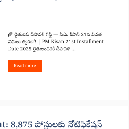
🌾 రైతులకు దీపావళి గిఫ్ట్ — పీఎం కిసాన్ 21వ విడత
నిధులు త్వరలో! | PM Kisan 21st Installment
Date 2025 రైతులందరికీ దీపావళి …
Read more
,875 పోస్టులకు నోటిఫికేషన్