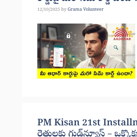
12/10/2025
by
Grama Volunteer
PM Kisan 21st Installm
రైతులకు గుడ్‌న్యూస్ – ఒక్క