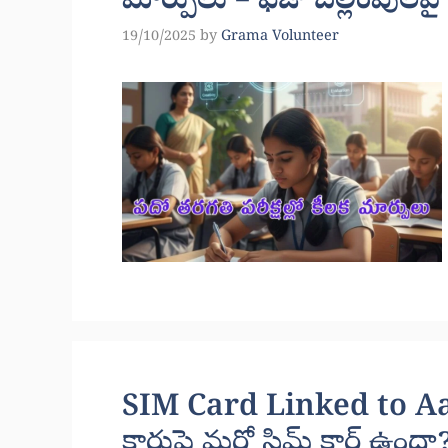
మార్పులు – ఫీజు చెల్లింపులపై 
19/10/2025
by
Grama Volunteer
SIM Card Linked to Aa
కార్డుపై మరో సిమ్ కార్డ్ ఉందా?