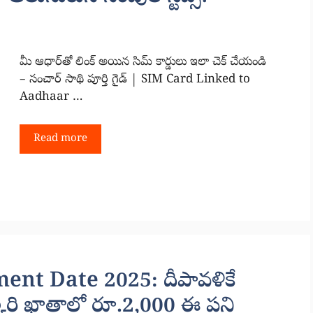
మీ ఆధార్‌తో లింక్ అయిన సిమ్ కార్డులు ఇలా చెక్ చేయండి
– సంచార్ సాథి పూర్తి గైడ్ | SIM Card Linked to
Aadhaar …
Read more
ent Date 2025: దీపావళికే
ొక్కరి ఖాతాలో రూ.2,000 ఈ పని