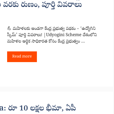
ల వరకు రుణం, పూర్తి వివరాలు
💪 మహిళలకు అండగా కేంద్ర ప్రభుత్వ పథకం – ‘ఉద్యోగిని
స్కీమ్’ పూర్తి వివరాలు! |Udyogini Scheme దేశంలోని
మహిళల ఆర్థిక సాధికారత కోసం కేంద్ర ప్రభుత్వం …
Read more
రూ 10 లక్షల భీమా, ఏపీ