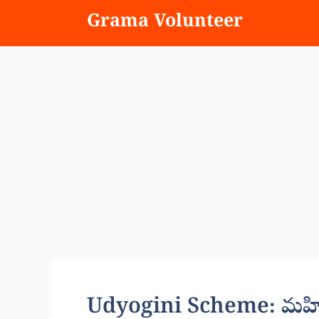
Skip
Grama Volunteer
to
content
Udyogini Scheme: మహిళలక