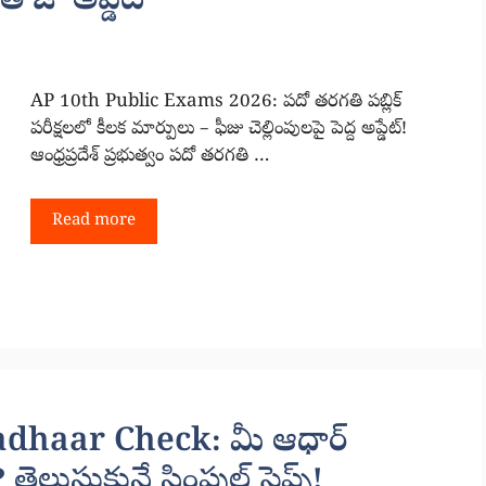
తాజా అప్డేట్
AP 10th Public Exams 2026: పదో తరగతి పబ్లిక్‌
పరీక్షలలో కీలక మార్పులు – ఫీజు చెల్లింపులపై పెద్ద అప్డేట్!
ఆంధ్రప్రదేశ్‌ ప్రభుత్వం పదో తరగతి …
Read more
dhaar Check: మీ ఆధార్
 తెలుసుకునే సింపుల్ స్టెప్స్!