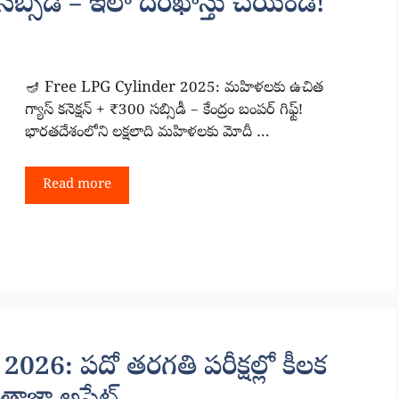
 సబ్సిడీ – ఇలా దరఖాస్తు చేయండి!
🪔 Free LPG Cylinder 2025: మహిళలకు ఉచిత
గ్యాస్ కనెక్షన్ + ₹300 సబ్సిడీ – కేంద్రం బంపర్ గిఫ్ట్!
భారతదేశంలోని లక్షలాది మహిళలకు మోదీ …
Read more
6: పదో తరగతి పరీక్షల్లో కీలక