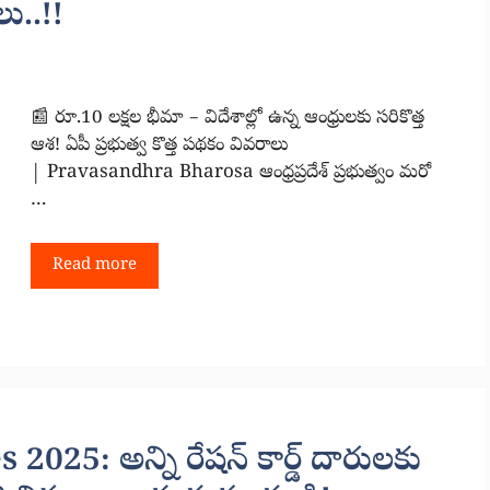
ు..!!
📰 రూ.10 లక్షల భీమా – విదేశాల్లో ఉన్న ఆంధ్రులకు సరికొత్త
ఆశ! ఏపీ ప్రభుత్వ కొత్త పథకం వివరాలు
| Pravasandhra Bharosa ఆంధ్రప్రదేశ్ ప్రభుత్వం మరో
…
Read more
25: అన్ని రేషన్ కార్డ్ దారులకు