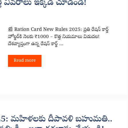
ి వివరాలు ఇక్కడ చూడండి!
📰 Ration Card New Rules 2025: ప్రతి రేషన్ కార్డ్
హోల్డర్‌కి నెలకు ₹1000 – కొత్త నియమాలు విడుదల!
దేశవ్యాప్తంగా ఉన్న రేషన్ కార్డ్ …
Read more
5: మహిళలకు దీపావళి బహుమతి..